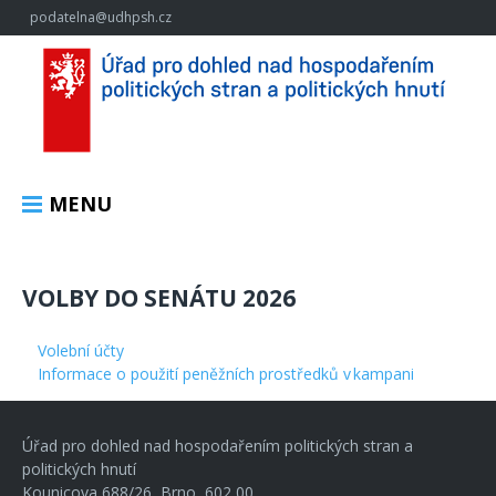
podatelna@udhpsh.cz
MENU
VOLBY DO SENÁTU 2026
Volební účty
Informace o použití peněžních prostředků v kampani
Úřad pro dohled nad hospodařením politických stran a
politických hnutí
Kounicova 688/26, Brno, 602 00