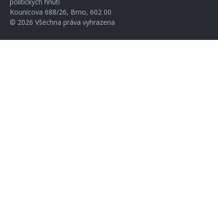
politických hnutí
Kounicova 688/26, Brno, 602 00
© 2026 Všechna práva vyhrazena