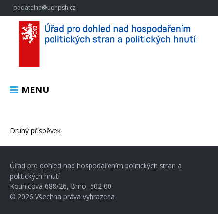
podatelna@udhpsh.cz
MENU
Druhý příspěvek
Úřad pro dohled nad hospodařením politických stran a
politických hnutí
Kounicova 688/26, Brno, 602 00
© 2026 Všechna práva vyhrazena